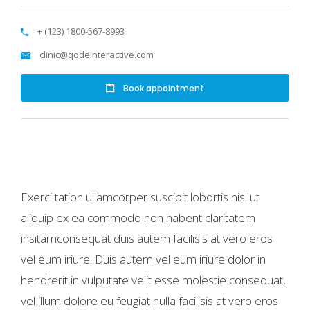
+ (123) 1800-567-8993
clinic@qodeinteractive.com
Book appointment
Exerci tation ullamcorper suscipit lobortis nisl ut
aliquip ex ea commodo non habent claritatem
insitamconsequat duis autem facilisis at vero eros
vel eum iriure. Duis autem vel eum iriure dolor in
hendrerit in vulputate velit esse molestie consequat,
vel illum dolore eu feugiat nulla facilisis at vero eros